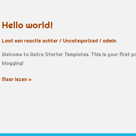
Hello world!
Laat een reactie achter
/
Uncategorized
/
admin
Welcome to Astra Starter Templates. This is your first pos
blogging!
Hello
Meer lezen »
world!