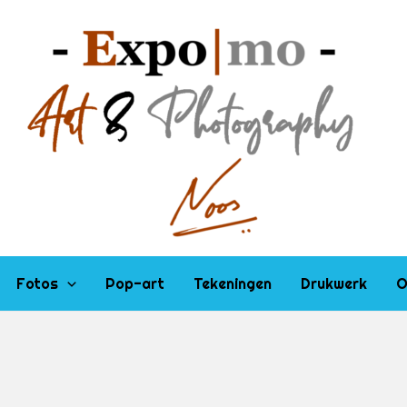
Fotos
Pop-art
Tekeningen
Drukwerk
O