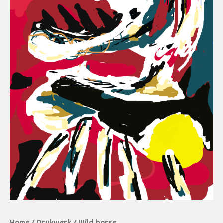
Home
/
Drukwerk
/ Wild horse