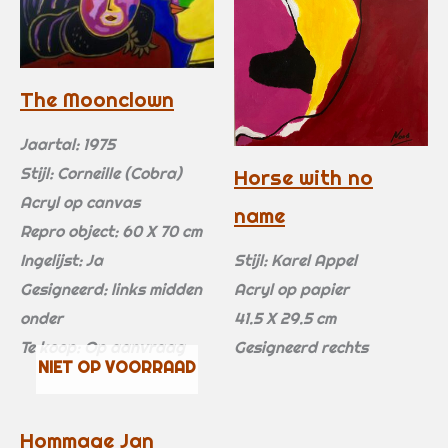
The Moonclown
Jaartal: 1975
Stijl: Corneille (Cobra)
Horse with no
Acryl op canvas
name
Repro object: 60 X 70 cm
Ingelijst: Ja
Stijl: Karel Appel
Gesigneerd: links midden
Acryl op papier
onder
41.5 X 29.5 cm
Te koop: Op aanvraag
Gesigneerd rechts
NIET OP VOORRAAD
Hommage Jan